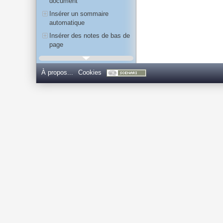
document
Insérer un sommaire
automatique
Insérer des notes de bas de
page
Utiliser les sections pour
mettre en page
À propos...
Cookies
Modifier les propriétés du
document
Insérer des entêtes et pieds
de page